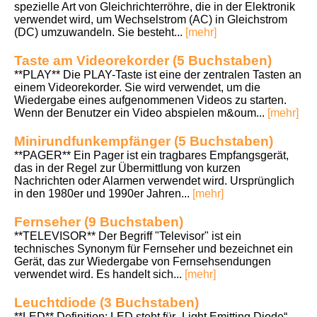
spezielle Art von Gleichrichterröhre, die in der Elektronik
verwendet wird, um Wechselstrom (AC) in Gleichstrom
(DC) umzuwandeln. Sie besteht...
[mehr]
Taste am Videorekorder (5 Buchstaben)
**PLAY** Die PLAY-Taste ist eine der zentralen Tasten an
einem Videorekorder. Sie wird verwendet, um die
Wiedergabe eines aufgenommenen Videos zu starten.
Wenn der Benutzer ein Video abspielen m&oum...
[mehr]
Minirundfunkempfänger (5 Buchstaben)
**PAGER** Ein Pager ist ein tragbares Empfangsgerät,
das in der Regel zur Übermittlung von kurzen
Nachrichten oder Alarmen verwendet wird. Ursprünglich
in den 1980er und 1990er Jahren...
[mehr]
Fernseher (9 Buchstaben)
**TELEVISOR** Der Begriff "Televisor" ist ein
technisches Synonym für Fernseher und bezeichnet ein
Gerät, das zur Wiedergabe von Fernsehsendungen
verwendet wird. Es handelt sich...
[mehr]
Leuchtdiode (3 Buchstaben)
**LED** Definition: LED steht für „Light Emitting Diode“