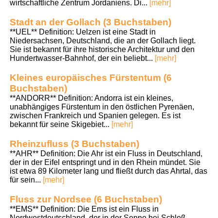
wirtschaftliche Zentrum Jordaniens. Di...
[mehr]
Stadt an der Gollach (3 Buchstaben)
**UEL** Definition: Uelzen ist eine Stadt in
Niedersachsen, Deutschland, die an der Gollach liegt.
Sie ist bekannt für ihre historische Architektur und den
Hundertwasser-Bahnhof, der ein beliebt...
[mehr]
Kleines europäisches Fürstentum (6
Buchstaben)
**ANDORR** Definition: Andorra ist ein kleines,
unabhängiges Fürstentum in den östlichen Pyrenäen,
zwischen Frankreich und Spanien gelegen. Es ist
bekannt für seine Skigebiet...
[mehr]
Rheinzufluss (3 Buchstaben)
**AHR** Definition: Die Ahr ist ein Fluss in Deutschland,
der in der Eifel entspringt und in den Rhein mündet. Sie
ist etwa 89 Kilometer lang und fließt durch das Ahrtal, das
für sein...
[mehr]
Fluss zur Nordsee (6 Buchstaben)
**EMS** Definition: Die Ems ist ein Fluss in
Nordwestdeutschland, der in der Senne bei Schloß