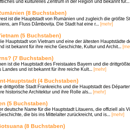
tliches und kulturelles Zentrum in der Region und bekannt für..
Rumänien (8 Buchstaben)
t ist die Hauptstadt von Rumänien und zugleich die größte St
ens, am Fluss Dâmbovița. Die Stadt hat eine r...
[mehr]
Vietnam (5 Buchstaben)
die Hauptstadt von Vietnam und eine der ältesten Hauptstädte der
ist bekannt für ihre reiche Geschichte, Kultur und Archit...
[me
rns? (7 Buchstaben)
ist die Hauptstadt des Freistaates Bayern und die drittgrößte
 Landes und ist bekannt für ihre reiche Kult...
[mehr]
nt-Hauptstadt (4 Buchstaben)
die drittgrößte Stadt Frankreichs und die Hauptstadt des Départ
hre historische Architektur und ihre Rolle als...
[mehr]
en (5 Buchstaben)
r deutsche Name für die Hauptstadt Litauens, die offiziell als Vi
eschichte, die bis ins Mittelalter zurückreicht, und is...
[mehr]
Botsuana (8 Buchstaben)