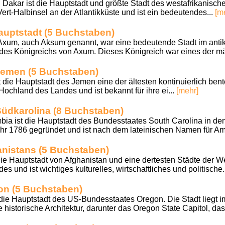
 Dakar ist die Hauptstadt und größte Stadt des westafrikanisc
Vert-Halbinsel an der Atlantikküste und ist ein bedeutendes...
[m
auptstadt (5 Buchstaben)
 Axum, auch Aksum genannt, war eine bedeutende Stadt im anti
 des Königreichs von Axum. Dieses Königreich war eines der mä
Jemen (5 Buchstaben)
 die Hauptstadt des Jemen eine der ältesten kontinuierlich bent
 Hochland des Landes und ist bekannt für ihre ei...
[mehr]
Südkarolina (8 Buchstaben)
a ist die Hauptstadt des Bundesstaates South Carolina in den
hr 1786 gegründet und ist nach dem lateinischen Namen für Am
anistans (5 Buchstaben)
ie Hauptstadt von Afghanistan und eine dertesten Städte der Wel
es und ist wichtiges kulturelles, wirtschaftliches und politische.
on (5 Buchstaben)
ie Hauptstadt des US-Bundesstaates Oregon. Die Stadt liegt i
re historische Architektur, darunter das Oregon State Capitol, das