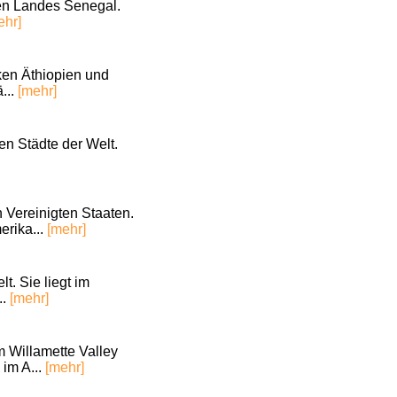
hen Landes Senegal.
ehr]
ken Äthiopien und
...
[mehr]
en Städte der Welt.
 Vereinigten Staaten.
erika...
[mehr]
t. Sie liegt im
..
[mehr]
m Willamette Valley
 im A...
[mehr]