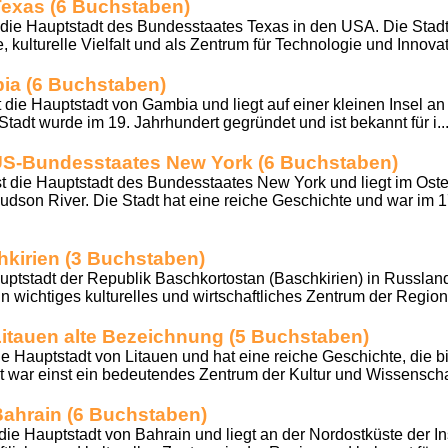
Texas (6 Buchstaben)
 die Hauptstadt des Bundesstaates Texas in den USA. Die Stadt i
kulturelle Vielfalt und als Zentrum für Technologie und Innovat
ia (6 Buchstaben)
 die Hauptstadt von Gambia und liegt auf einer kleinen Insel 
tadt wurde im 19. Jahrhundert gegründet und ist bekannt für i..
US-Bundesstaates New York (6 Buchstaben)
t die Hauptstadt des Bundesstaates New York und liegt im Ost
udson River. Die Stadt hat eine reiche Geschichte und war im 17
hkirien (3 Buchstaben)
auptstadt der Republik Baschkortostan (Baschkirien) in Russland
in wichtiges kulturelles und wirtschaftliches Zentrum der Region
itauen alte Bezeichnung (5 Buchstaben)
e Hauptstadt von Litauen und hat eine reiche Geschichte, die bis
dt war einst ein bedeutendes Zentrum der Kultur und Wissenschaf
Bahrain (6 Buchstaben)
e Hauptstadt von Bahrain und liegt an der Nordostküste der Inse