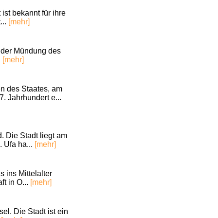
st bekannt für ihre
...
[mehr]
an der Mündung des
.
[mehr]
en des Staates, am
. Jahrhundert e...
. Die Stadt liegt am
. Ufa ha...
[mehr]
 ins Mittelalter
t in O...
[mehr]
l. Die Stadt ist ein