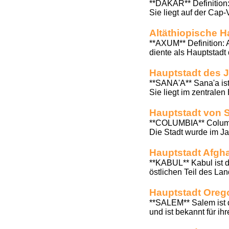
**DAKAR** Definition:
Sie liegt auf der Cap-
Altäthiopische H
**AXUM** Definition:
diente als Hauptstadt
Hauptstadt des 
**SANA'A** Sana'a ist
Sie liegt im zentralen
Hauptstadt von 
**COLUMBIA** Columbi
Die Stadt wurde im Ja
Hauptstadt Afgh
**KABUL** Kabul ist d
östlichen Teil des Land
Hauptstadt Oreg
**SALEM** Salem ist d
und ist bekannt für ih