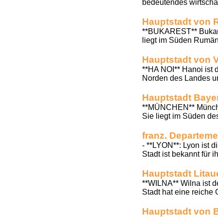
bedeutendes wirtschaf
Hauptstadt von 
**BUKAREST** Bukares
liegt im Süden Rumäni
Hauptstadt von 
**HA NOI** Hanoi ist 
Norden des Landes und 
Hauptstadt Baye
**MÜNCHEN** München 
Sie liegt im Süden des
franz. Departeme
- **LYON**: Lyon ist 
Stadt ist bekannt für i
Hauptstadt Litau
**WILNA** Wilna ist de
Stadt hat eine reiche G
Hauptstadt von 