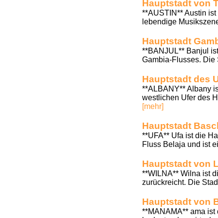
Hauptstadt von 
**AUSTIN** Austin ist
lebendige Musikszene, 
Hauptstadt Gamb
**BANJUL** Banjul ist
Gambia-Flusses. Die S
Hauptstadt des 
**ALBANY** Albany is
westlichen Ufer des H
[mehr]
Hauptstadt Basc
**UFA** Ufa ist die H
Fluss Belaja und ist e
Hauptstadt von L
**WILNA** Wilna ist di
zurückreicht. Die Sta
Hauptstadt von 
**MANAMA** ama ist di