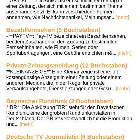
**ARTIKEL** Ein Artikel ist ein schriftlicher Beitrag in
einer Zeitung, der sich mit einem bestimmten Thema
auseinandersetzt. Er kann verschiedene Formen
annehmen, wie Nachrichtenartikel, Meinungsar...
[mehr]
Bezahlfernsehen (5 Buchstaben)
- **PAYTV**: Pay-TV bezeichnet ein Bezahlfernsehen,
bei dem Zuschauer für den Zugang zu bestimmten
Fernsehinhalten, wie Filmen, Serien oder
Sportübertragungen, eine Gebühr entrichten m&...
[mehr]
Private Zeitungsmeldung (12 Buchstaben)
**KLEINANZEIGE** Eine Kleinanzeige ist eine, oft
kostengünstige Anzeige in einer Zeitung oder einem
anderen Medium, die in der Regel für private
Verkaufsangebote, Dienstleistungen oder Gesu...
[mehr]
Bayrischer Rundfunk (2 Buchstaben)
**BR** Die Abkürzung "BR" steht für den Bayerischen
Rundfunk, eine der größten Rundfunkanstalten in
Deutschland. Der BR ist verantwortlich für die Produktion
und...
[mehr]
Deutsche TV Journalistin (6 Buchstaben)