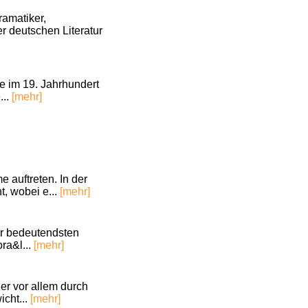
amatiker,
r deutschen Literatur
te im 19. Jahrhundert
...
[mehr]
 auftreten. In der
t, wobei e...
[mehr]
er bedeutendsten
ra&l...
[mehr]
er vor allem durch
icht...
[mehr]