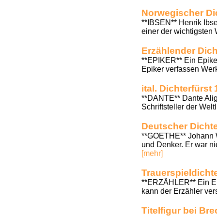
Norwegischer Di
**IBSEN** Henrik Ibse
einer der wichtigsten 
Erzählender Dich
**EPIKER** Ein Epiker 
Epiker verfassen Wer
ital. Dichterfürs
**DANTE** Dante Aligh
Schriftsteller der Welt
Deutscher Dichte
**GOETHE** Johann Wo
und Denker. Er war ni
[mehr]
Trauerspieldicht
**ERZÄHLER** Ein Erzäh
kann der Erzähler ve
Titelfigur bei Br