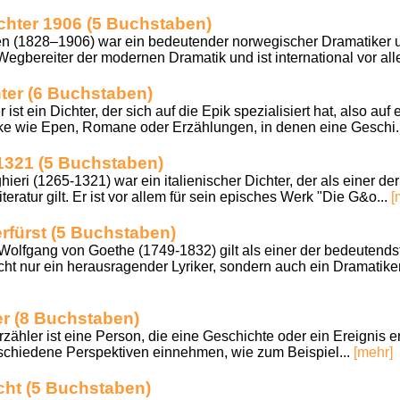
chter 1906 (5 Buchstaben)
n (1828–1906) war ein bedeutender norwegischer Dramatiker und 
Wegbereiter der modernen Dramatik und ist international vor all
ter (6 Buchstaben)
ist ein Dichter, der sich auf die Epik spezialisiert hat, also au
ke wie Epen, Romane oder Erzählungen, in denen eine Geschi.
t 1321 (5 Buchstaben)
ieri (1265-1321) war ein italienischer Dichter, der als einer d
literatur gilt. Er ist vor allem für sein episches Werk "Die G&o...
[
rfürst (5 Buchstaben)
lfgang von Goethe (1749-1832) gilt als einer der bedeutends
cht nur ein herausragender Lyriker, sondern auch ein Dramatik
er (8 Buchstaben)
ler ist eine Person, die eine Geschichte oder ein Ereignis erzä
rschiedene Perspektiven einnehmen, wie zum Beispiel...
[mehr]
echt (5 Buchstaben)