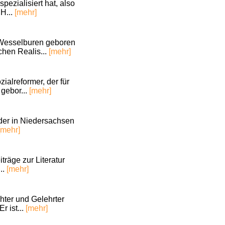
pezialisiert hat, also
 H...
[mehr]
n Wesselburen geboren
chen Realis...
[mehr]
ialreformer, der für
 gebor...
[mehr]
 der in Niedersachsen
[mehr]
träge zur Literatur
..
[mehr]
hter und Gelehrter
r ist...
[mehr]