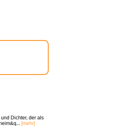
nd Dichter, der als
nheim&q...
[mehr]