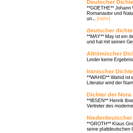
Deutscher Dichte
**GOETHE** Johann Wo
Romanautor und Naturw
un...
[mehr]
deutscher dichte
**MAY** May ist ein de
und hat mit seinen Ge
Altrömischer Dic
Leider keine Ergebnis
Iranischer Dicht
**WAHID** Wahid ist 
Literatur wird der Na
Dichter der Nora
**IBSEN** Henrik Ibse
Vertreter des moderne
Niederdeutscher 
**GROTH** Klaus Grot
seine plattdeutschen 