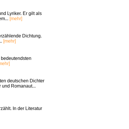
Lyriker. Er gilt als
em...
[mehr]
f erzählende Dichtung.
..
[mehr]
er bedeutendsten
mehr]
ten deutschen Dichter
er und Romanaut...
hlt. In der Literatur