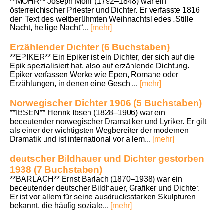
**MOHR** Joseph Mohr (1792–1848) war ein
österreichischer Priester und Dichter. Er verfasste 1816
den Text des weltberühmten Weihnachtsliedes „Stille
Nacht, heilige Nacht“...
[mehr]
Erzählender Dichter (6 Buchstaben)
**EPIKER** Ein Epiker ist ein Dichter, der sich auf die
Epik spezialisiert hat, also auf erzählende Dichtung.
Epiker verfassen Werke wie Epen, Romane oder
Erzählungen, in denen eine Geschi...
[mehr]
Norwegischer Dichter 1906 (5 Buchstaben)
**IBSEN** Henrik Ibsen (1828–1906) war ein
bedeutender norwegischer Dramatiker und Lyriker. Er gilt
als einer der wichtigsten Wegbereiter der modernen
Dramatik und ist international vor allem...
[mehr]
deutscher Bildhauer und Dichter gestorben
1938 (7 Buchstaben)
**BARLACH** Ernst Barlach (1870–1938) war ein
bedeutender deutscher Bildhauer, Grafiker und Dichter.
Er ist vor allem für seine ausdrucksstarken Skulpturen
bekannt, die häufig soziale...
[mehr]