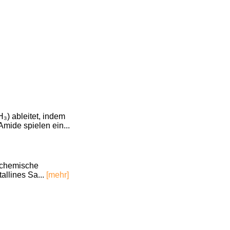
₃) ableitet, indem
mide spielen ein...
 chemische
allines Sa...
[mehr]