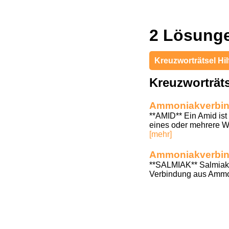
2 Lösung
Kreuzworträtsel Hil
Kreuzworträ
Ammoniakverbin
**AMID** Ein Amid ist
eines oder mehrere Wa
[mehr]
Ammoniakverbin
**SALMIAK** Salmiak 
Verbindung aus Ammoni