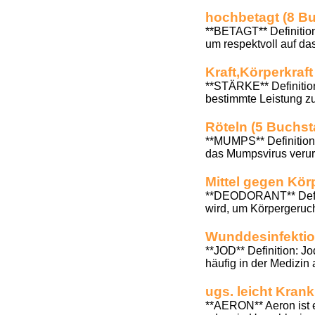
hochbetagt (8 B
**BETAGT** Definition:
um respektvoll auf da
Kraft,Körperkraf
**STÄRKE** Definition
bestimmte Leistung zu 
Röteln (5 Buchs
**MUMPS** Definition:
das Mumpsvirus verurs
Mittel gegen Kör
**DEODORANT** Defini
wird, um Körpergeruch
Wunddesinfektio
**JOD** Definition: J
häufig in der Medizin
ugs. leicht Kran
**AERON** Aeron ist e