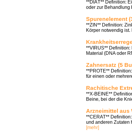
**DIÄT** Definition: 
oder zur Behandlung 
Spurenelement (
**ZIN** Definition: Z
Körper notwendig ist. 
Krankheitserrege
**VIRUS** Definition: 
Material (DNA oder RN
Zahnersatz (5 B
**PROTE** Definition: 
für einen oder mehre
Rachitische Extr
**X-BEINE** Definitio
Beine, bei der die Kn
Arzneimittel aus
**CERAT** Definition:
und anderen Zutaten h
[mehr]