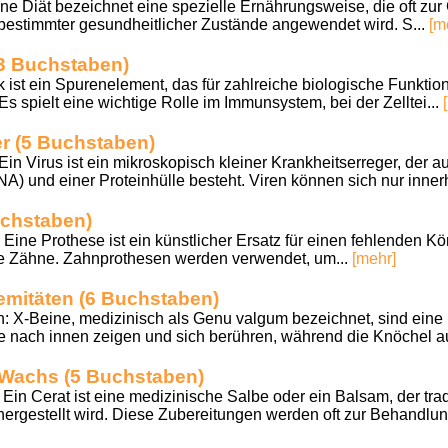
Eine Diät bezeichnet eine spezielle Ernährungsweise, die oft zu
bestimmter gesundheitlicher Zustände angewendet wird. S...
[m
3 Buchstaben)
ink ist ein Spurenelement, das für zahlreiche biologische Funkt
Es spielt eine wichtige Rolle im Immunsystem, bei der Zelltei...
r (5 Buchstaben)
Ein Virus ist ein mikroskopisch kleiner Krankheitserreger, der 
A) und einer Proteinhülle besteht. Viren können sich nur innerh
uchstaben)
Eine Prothese ist ein künstlicher Ersatz für einen fehlenden Kör
re Zähne. Zahnprothesen werden verwendet, um...
[mehr]
emitäten (6 Buchstaben)
n: X-Beine, medizinisch als Genu valgum bezeichnet, sind eine 
ie nach innen zeigen und sich berühren, während die Knöchel a
 Wachs (5 Buchstaben)
 Ein Cerat ist eine medizinische Salbe oder ein Balsam, der tra
ergestellt wird. Diese Zubereitungen werden oft zur Behandlun