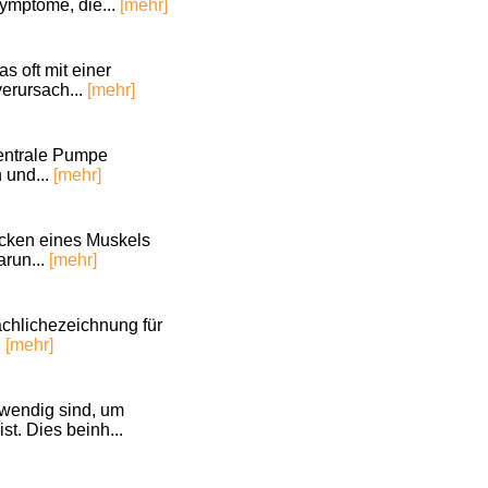
Symptome, die...
[mehr]
s oft mit einer
erursach...
[mehr]
zentrale Pumpe
n und...
[mehr]
ucken eines Muskels
arun...
[mehr]
achlichezeichnung für
.
[mehr]
twendig sind, um
t. Dies beinh...