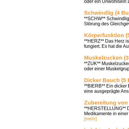
oder ein Unwohlsein z
Schwindlig (4 B
**SCHW** Schwindlig b
Störung des Gleichge
Körperfunktion 
**HERZ** Das Herz is
fungiert. Es hat die A
Muskelzucken (3
**ZUK** Muskelzucken,
oder einer Muskelgru
Dicker Bauch (5
**BIERB** Ein dicker 
eine ausgeprägte Ans
Zubereitung von 
**HERSTELLUNG** Die 
Medikamente in einer 
[mehr]