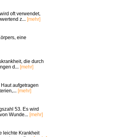
wird oft verwendet,
bwertend z...
[mehr]
örpers, eine
skrankheit, die durch
ngen d...
[mehr]
 Haut aufgetragen
erien,...
[mehr]
gszahl 53. Es wird
g von Wunde...
[mehr]
 leichte Krankheit