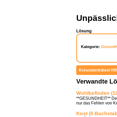
Unpässlic
Lösung
Kategorie:
Gesundh
Kreuzworträtsel Hil
Verwandte L
Wohlbefinden (1
**GESUNDHEIT** Defini
nur das Fehlen von K
Kost (5 Buchsta