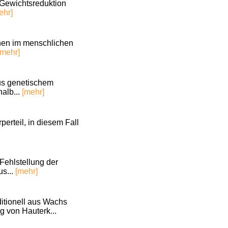
r Gewichtsreduktion
ehr]
ionen im menschlichen
[mehr]
aus genetischem
alb...
[mehr]
perteil, in diesem Fall
Fehlstellung der
us...
[mehr]
ditionell aus Wachs
g von Hauterk...