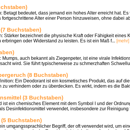
uchstaben)
 Betagt bedeutet, dass jemand ein hohes Alter erreicht hat. Es 
s fortgeschrittene Alter einer Person hinzuweisen, ohne dabei a
t (7 Buchstaben)
: Stärker bezeichnet die physische Kraft oder Fähigkeit eines K
erbringen oder Widerstand zu leisten. Es ist ein Maß f...
[mehr]
taben)
 Mumps, auch bekannt als Ziegenpeter, ist eine virale Infektion
acht wird. Sie führt typischerweise zu schmerzhaften Schwellu
pergeruch (8 Buchstaben)
tion: Ein Deodorant ist ein kosmetisches Produkt, das auf die
 zu verhindern oder zu überdecken. Es wirkt, indem es die Bakt
nsmittel (3 Buchstaben)
od ist ein chemisches Element mit dem Symbol I und der Ordnun
 als Desinfektionsmittel verwendet, insbesondere zur Reinigun
k (5 Buchstaben)
in umgangssprachlicher Begriff, der oft verwendet wird, um eine