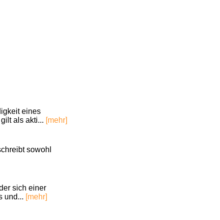
igkeit eines
lt als akti...
[mehr]
schreibt sowohl
er sich einer
s und...
[mehr]