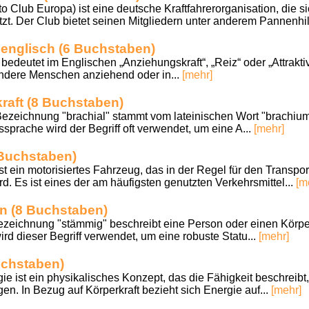
 Club Europa) ist eine deutsche Kraftfahrerorganisation, die sic
zt. Der Club bietet seinen Mitgliedern unter anderem Pannenhilf
 englisch (6 Buchstaben)
eutet im Englischen „Anziehungskraft“, „Reiz“ oder „Attraktivi
andere Menschen anziehend oder in...
[mehr]
kraft (8 Buchstaben)
ezeichnung "brachial" stammt vom lateinischen Wort "brachiu
gssprache wird der Begriff oft verwendet, um eine A...
[mehr]
 Buchstaben)
st ein motorisiertes Fahrzeug, das in der Regel für den Transpo
d. Es ist eines der am häufigsten genutzten Verkehrsmittel...
[m
n (8 Buchstaben)
eichnung "stämmig" beschreibt eine Person oder einen Körperb
ird dieser Begriff verwendet, um eine robuste Statu...
[mehr]
uchstaben)
 ist ein physikalisches Konzept, das die Fähigkeit beschreibt, 
n. In Bezug auf Körperkraft bezieht sich Energie auf...
[mehr]