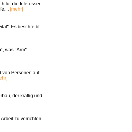
h für die Interessen
e,...
[mehr]
tät“. Es beschreibt
m", was "Arm"
rt von Personen auf
ehr]
au, der kräftig und
Arbeit zu verrichten