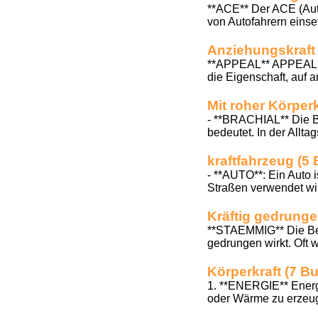
**ACE** Der ACE (Auto
von Autofahrern einset
Anziehungskraft
**APPEAL** APPEAL bed
die Eigenschaft, auf 
Mit roher Körper
- **BRACHIAL** Die B
bedeutet. In der Allta
kraftfahrzeug (5
- **AUTO**: Ein Auto i
Straßen verwendet wir
Kräftig gedrunge
**STAEMMIG** Die Bez
gedrungen wirkt. Oft w
Körperkraft (7 B
1. **ENERGIE** Energie
oder Wärme zu erzeuge