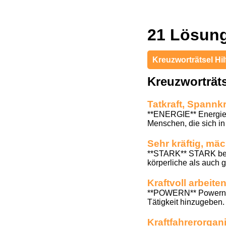
21 Lösung
Kreuzworträtsel Hil
Kreuzworträt
Tatkraft, Spannk
**ENERGIE** Energie 
Menschen, die sich in T
Sehr kräftig, mä
**STARK** STARK bede
körperliche als auch g
Kraftvoll arbeite
**POWERN** Powern bed
Tätigkeit hinzugeben. 
Kraftfahrerorgan