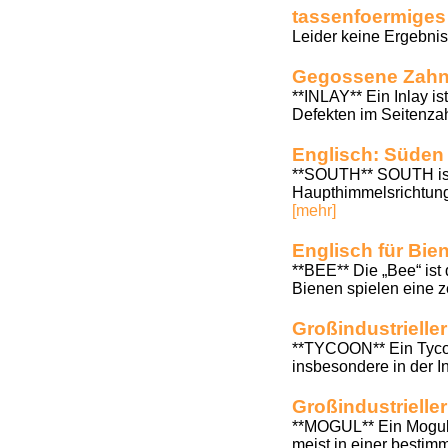
tassenfoermiges
Leider keine Ergebnis
Gegossene Zahnf
**INLAY** Ein Inlay is
Defekten im Seitenzah
Englisch: Süden
**SOUTH** SOUTH ist 
Haupthimmelsrichtung
[mehr]
Englisch für Bie
**BEE** Die „Bee“ ist 
Bienen spielen eine z
Großindustrielle
**TYCOON** Ein Tycoon
insbesondere in der I
Großindustrielle
**MOGUL** Ein Mogul i
meist in einer bestim