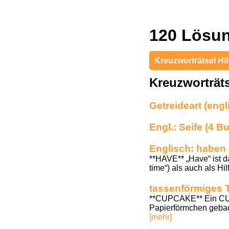
120 Lösun
Kreuzworträtsel Hil
Kreuzworträt
Getreideart (eng
Engl.: Seife (4 
Englisch: haben
**HAVE** „Have“ ist da
time“) als auch als Hi
tassenförmiges T
**CUPCAKE** Ein CUPC
Papierförmchen gebac
[mehr]