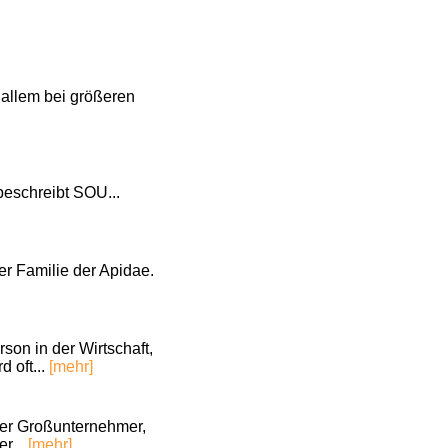
r allem bei größeren
eschreibt SOU...
er Familie der Apidae.
on in der Wirtschaft,
 oft...
[mehr]
iger Großunternehmer,
r...
[mehr]