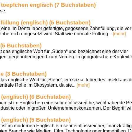
 toepfchen englisch (7 Buchstaben)
se.
üllung (englisch) (5 Buchstaben)
t eine im Dentallabor gefertigte, gegossene Zahnfüllung, die vo
nbereich eingesetzt wird. Statt wie normale Füllung...
[mehr]
 (5 Buchstaben)
das englische Wort für „Süden“ und bezeichnet eine der vier
en, gegenüberliegend zum Norden. In geografischem Kontext b
ne (3 Buchstaben)
das englische Wort für „Biene“, ein sozial lebendes Insekt aus d
entrale Rolle im Ökosystem, da sie...
[mehr]
r (englisch) (6 Buchstaben)
 ist im Englischen eine sehr einflussreiche, wohlhabende Pers
ndustrie oder in großen Unternehmenskonzernen. Der Begriff wird
r (englisch) (5 Buchstaben)
st im modernen Englisch ein sehr einflussreicher, finanzkräft
mten Branche wie Medien, Film, Technologie oder Immobilien. De