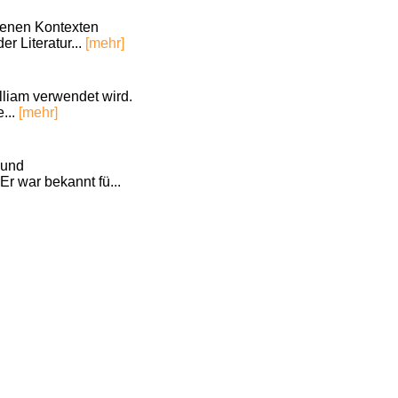
denen Kontexten
r Literatur...
[mehr]
lliam verwendet wird.
...
[mehr]
 und
Er war bekannt fü...