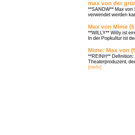
max von der grü
**SANDW** Max von Sa
verwendet werden kann
Max von Mime (5
**WILLY** Willy ist e
In der Popkultur ist 
Mime: Max von (
**REINH** Definition:
Theaterproduzent, der 
[mehr]