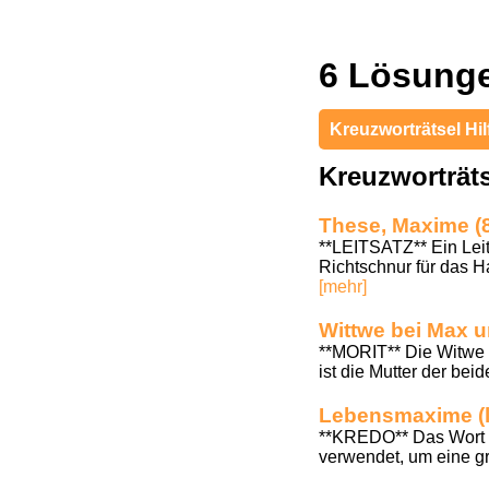
6 Lösung
Kreuzworträtsel Hil
Kreuzworträ
These, Maxime (
**LEITSATZ** Ein Leit
Richtschnur für das Ha
[mehr]
Wittwe bei Max u
**MORIT** Die Witwe v
ist die Mutter der bei
Lebensmaxime (la
**KREDO** Das Wort "
verwendet, um eine g