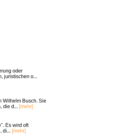
erung oder
juristischen o...
on Wilhelm Busch. Sie
 die d...
[mehr]
. Es wird oft
di...
[mehr]