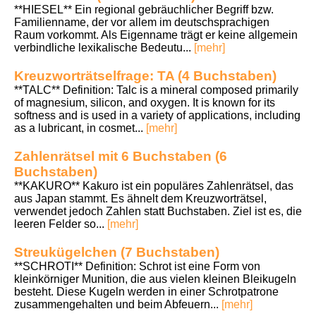
**HIESEL** Ein regional gebräuchlicher Begriff bzw.
Familienname, der vor allem im deutschsprachigen
Raum vorkommt. Als Eigenname trägt er keine allgemein
verbindliche lexikalische Bedeutu...
[mehr]
Kreuzworträtselfrage: TA (4 Buchstaben)
**TALC** Definition: Talc is a mineral composed primarily
of magnesium, silicon, and oxygen. It is known for its
softness and is used in a variety of applications, including
as a lubricant, in cosmet...
[mehr]
Zahlenrätsel mit 6 Buchstaben (6
Buchstaben)
**KAKURO** Kakuro ist ein populäres Zahlenrätsel, das
aus Japan stammt. Es ähnelt dem Kreuzworträtsel,
verwendet jedoch Zahlen statt Buchstaben. Ziel ist es, die
leeren Felder so...
[mehr]
Streukügelchen (7 Buchstaben)
**SCHROTI** Definition: Schrot ist eine Form von
kleinkörniger Munition, die aus vielen kleinen Bleikugeln
besteht. Diese Kugeln werden in einer Schrotpatrone
zusammengehalten und beim Abfeuern...
[mehr]