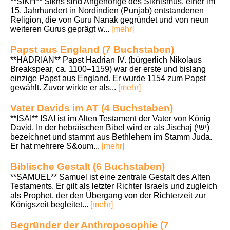
**SIKH** Sikhs sind Angehörige des Sikhismus, einer im
15. Jahrhundert in Nordindien (Punjab) entstandenen
Religion, die von Guru Nanak gegründet und von neun
weiteren Gurus geprägt w...
[mehr]
Papst aus England (7 Buchstaben)
**HADRIAN** Papst Hadrian IV. (bürgerlich Nikolaus
Breakspear, ca. 1100–1159) war der erste und bislang
einzige Papst aus England. Er wurde 1154 zum Papst
gewählt. Zuvor wirkte er als...
[mehr]
Vater Davids im AT (4 Buchstaben)
**ISAI** ISAI ist im Alten Testament der Vater von König
David. In der hebräischen Bibel wird er als Jischaj (יִשַׁי)
bezeichnet und stammt aus Bethlehem im Stamm Juda.
Er hat mehrere S&oum...
[mehr]
Biblische Gestalt (6 Buchstaben)
**SAMUEL** Samuel ist eine zentrale Gestalt des Alten
Testaments. Er gilt als letzter Richter Israels und zugleich
als Prophet, der den Übergang von der Richterzeit zur
Königszeit begleitet...
[mehr]
Begründer der Anthroposophie (7