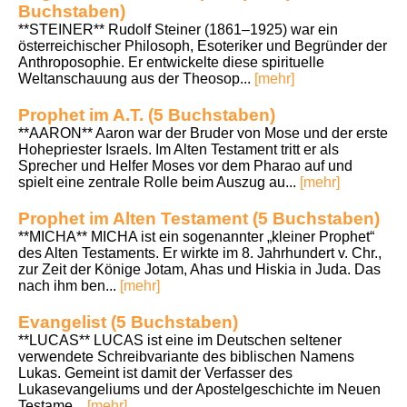
Buchstaben)
**STEINER** Rudolf Steiner (1861–1925) war ein
österreichischer Philosoph, Esoteriker und Begründer der
Anthroposophie. Er entwickelte diese spirituelle
Weltanschauung aus der Theosop...
[mehr]
Prophet im A.T. (5 Buchstaben)
**AARON** Aaron war der Bruder von Mose und der erste
Hohepriester Israels. Im Alten Testament tritt er als
Sprecher und Helfer Moses vor dem Pharao auf und
spielt eine zentrale Rolle beim Auszug au...
[mehr]
Prophet im Alten Testament (5 Buchstaben)
**MICHA** MICHA ist ein sogenannter „kleiner Prophet“
des Alten Testaments. Er wirkte im 8. Jahrhundert v. Chr.,
zur Zeit der Könige Jotam, Ahas und Hiskia in Juda. Das
nach ihm ben...
[mehr]
Evangelist (5 Buchstaben)
**LUCAS** LUCAS ist eine im Deutschen seltener
verwendete Schreibvariante des biblischen Namens
Lukas. Gemeint ist damit der Verfasser des
Lukasevangeliums und der Apostelgeschichte im Neuen
Testame...
[mehr]