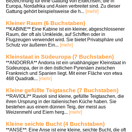
Bezeichnung für eine Gattung von Eidechsen, die in
Europa, Nordafrika und Asien verbreitet sind. Zu dieser
Gattung gehört beispielsweise die h...
[mehr]
Kleiner Raum (6 Buchstaben)
**KABINE** Eine Kabine ist ein kleiner, abgeschlossener
Raum, der oft als Umkleide, auf Schiffen oder in
Flugzeugen verwendet wird. Sie bietet Privatsphäre und
Schutz vor äußeren Ein...
[mehr]
Kleinstaat in Südeuropa (7 Buchstaben)
**ANDORRA** Andorra ist ein unabhängiger Kleinstaat in
Südeuropa, der in den östlichen Pyrenäen zwischen
Frankreich und Spanien liegt. Mit einer Fläche von etwa
468 Quadratk...
[mehr]
Kleine gefüllte Teigtasche (7 Buchstaben)
**RAVIOLI** Ravioli sind kleine, gefüllte Teigtaschen, die
ihren Ursprung in der italienischen Küche haben. Sie
bestehen aus einem dünnen Teig, der meist aus
Weizenmehl und Eiern herg...
[mehr]
Kleine seichte Bucht (4 Buchstaben)
**ANSE**: Eine Anse ist eine kleine, seichte Bucht, die oft