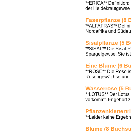
**ERICA** Definition: 
der Heidekrautgewse (
Faserpflanze (8
**ALFAFRAS** Definiti
Nordafrika und Südeur
Sisalpflanze (5 
**SISAL** Die Sisal-P
Spargelgewse. Sie ist
Eine Blume (6 B
**ROSE** Die Rose ist
Rosengewächse und ist
Wasserrose (5 B
**LOTUS** Der Lotus i
vorkommt. Er gehört zu
Pflanzenklettert
**Leider keine Ergebn
Blume (8 Buchst