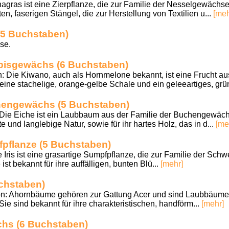
as ist eine Zierpflanze, die zur Familie der Nesselgewächse g
ten, faserigen Stängel, die zur Herstellung von Textilien u...
[meh
(5 Buchstaben)
se.
bisgewächs (6 Buchstaben)
: Die Kiwano, auch als Hornmelone bekannt, ist eine Frucht au
eine stachelige, orange-gelbe Schale und ein geleeartiges, grün
engewächs (5 Buchstaben)
 Die Eiche ist ein Laubbaum aus der Familie der Buchengewäch
te und langlebige Natur, sowie für ihr hartes Holz, das in d...
[me
fpflanze (5 Buchstaben)
ie Iris ist eine grasartige Sumpfpflanze, die zur Familie der Sch
 ist bekannt für ihre auffälligen, bunten Blü...
[mehr]
chstaben)
n: Ahornbäume gehören zur Gattung Acer und sind Laubbäume, d
ie sind bekannt für ihre charakteristischen, handförm...
[mehr]
hs (6 Buchstaben)