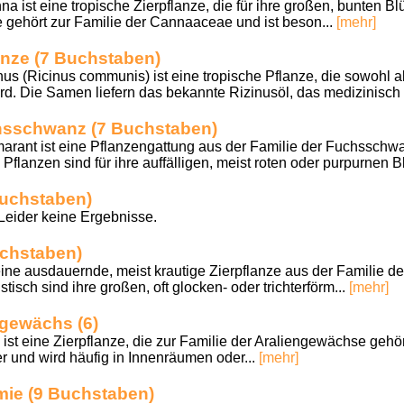
 ist eine tropische Zierpflanze, die für ihre großen, bunten Bl
ie gehört zur Familie der Cannaaceae und ist beson...
[mehr]
lanze (7 Buchstaben)
us (Ricinus communis) ist eine tropische Pflanze, die sowohl al
ird. Die Samen liefern das bekannte Rizinusöl, das medizinisch 
chsschwanz (7 Buchstaben)
rant ist eine Pflanzengattung aus der Familie der Fuchssch
flanzen sind für ihre auffälligen, meist roten oder purpurnen Bl
Buchstaben)
ider keine Ergebnisse.
uchstaben)
t eine ausdauernde, meist krautige Zierpflanze aus der Familie 
stisch sind ihre großen, oft glocken- oder trichterförm...
[mehr]
ugewächs (6)
ist eine Zierpflanze, die zur Familie der Araliengewächse gehört
er und wird häufig in Innenräumen oder...
[mehr]
mie (9 Buchstaben)