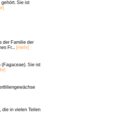
ehört. Sie ist
r]
s der Familie der
es Fr...
[mehr]
 (Fagaceae). Sie ist
hr]
wertliliengewächse
ie in vielen Teilen