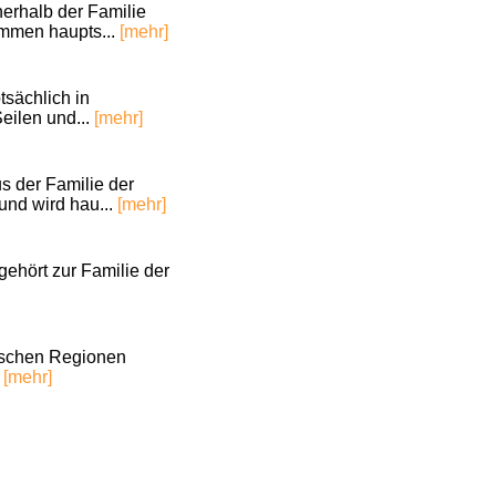
nerhalb der Familie
ommen haupts...
[mehr]
tsächlich in
eilen und...
[mehr]
us der Familie der
und wird hau...
[mehr]
gehört zur Familie der
pischen Regionen
.
[mehr]