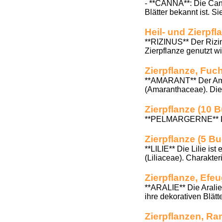
- **CANNA**: Die Canna
Blätter bekannt ist. S
Heil- und Zierpf
**RIZINUS** Der Rizin
Zierpflanze genutzt w
Zierpflanze, Fu
**AMARANT** Der Ama
(Amaranthaceae). Die P
Zierpflanze (10 
**PELMARGERNE** Le
Zierpflanze (5 B
**LILIE** Die Lilie is
(Liliaceae). Charakteri
Zierpflanze, Efe
**ARALIE** Die Aralie 
ihre dekorativen Blätt
Zierpflanzen, Ra