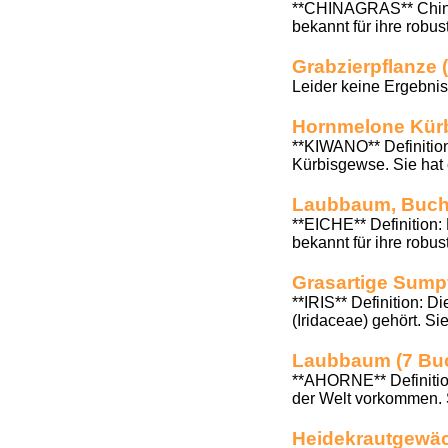
**CHINAGRAS** Chinagr
bekannt für ihre robus
Grabzierpflanze 
Leider keine Ergebnis
Hornmelone Kür
**KIWANO** Definition
Kürbisgewse. Sie hat 
Laubbaum, Buch
**EICHE** Definition:
bekannt für ihre robus
Grasartige Sump
**IRIS** Definition: D
(Iridaceae) gehört. Sie
Laubbaum (7 Bu
**AHORNE** Definitio
der Welt vorkommen. S
Heidekrautgewäc