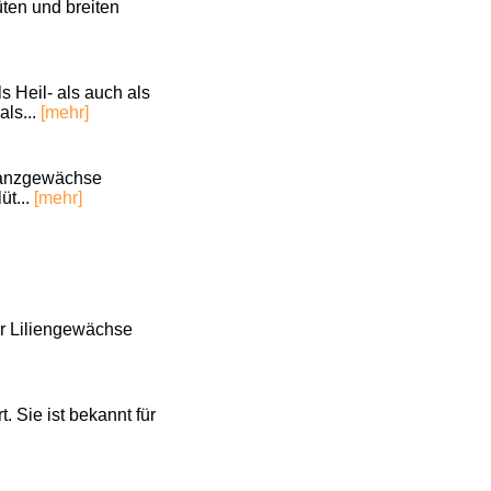
üten und breiten
s Heil- als auch als
als...
[mehr]
wanzgewächse
üt...
[mehr]
der Liliengewächse
. Sie ist bekannt für