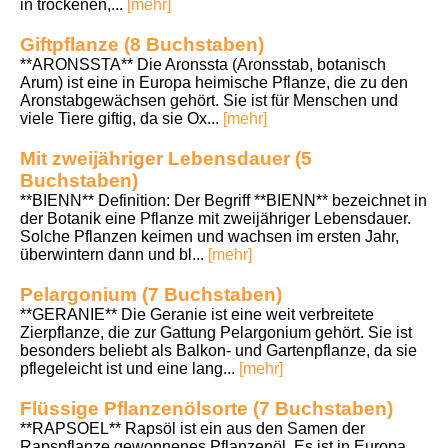
in trockenen,...
[mehr]
Giftpflanze (8 Buchstaben)
**ARONSSTA** Die Aronssta (Aronsstab, botanisch
Arum) ist eine in Europa heimische Pflanze, die zu den
Aronstabgewächsen gehört. Sie ist für Menschen und
viele Tiere giftig, da sie Ox...
[mehr]
Mit zweijähriger Lebensdauer (5
Buchstaben)
**BIENN** Definition: Der Begriff **BIENN** bezeichnet in
der Botanik eine Pflanze mit zweijähriger Lebensdauer.
Solche Pflanzen keimen und wachsen im ersten Jahr,
überwintern dann und bl...
[mehr]
Pelargonium (7 Buchstaben)
**GERANIE** Die Geranie ist eine weit verbreitete
Zierpflanze, die zur Gattung Pelargonium gehört. Sie ist
besonders beliebt als Balkon- und Gartenpflanze, da sie
pflegeleicht ist und eine lang...
[mehr]
Flüssige Pflanzenölsorte (7 Buchstaben)
**RAPSOEL** Rapsöl ist ein aus den Samen der
Rapspflanze gewonnenes Pflanzenöl. Es ist in Europa