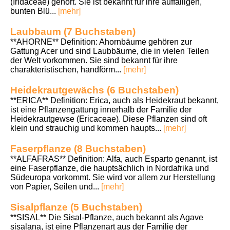
(Iridaceae) gehört. Sie ist bekannt für ihre auffälligen,
bunten Blü...
[mehr]
Laubbaum (7 Buchstaben)
**AHORNE** Definition: Ahornbäume gehören zur
Gattung Acer und sind Laubbäume, die in vielen Teilen
der Welt vorkommen. Sie sind bekannt für ihre
charakteristischen, handförm...
[mehr]
Heidekrautgewächs (6 Buchstaben)
**ERICA** Definition: Erica, auch als Heidekraut bekannt,
ist eine Pflanzengattung innerhalb der Familie der
Heidekrautgewse (Ericaceae). Diese Pflanzen sind oft
klein und strauchig und kommen haupts...
[mehr]
Faserpflanze (8 Buchstaben)
**ALFAFRAS** Definition: Alfa, auch Esparto genannt, ist
eine Faserpflanze, die hauptsächlich in Nordafrika und
Südeuropa vorkommt. Sie wird vor allem zur Herstellung
von Papier, Seilen und...
[mehr]
Sisalpflanze (5 Buchstaben)
**SISAL** Die Sisal-Pflanze, auch bekannt als Agave
sisalana, ist eine Pflanzenart aus der Familie der