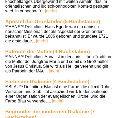
knöchellanges Übergewand mit weiten Ärmeln, das im
orientalischen und jüdisch-orthodoxen Kontext getragen
wird. In orthodox-jü...
[mehr]
Apostel der Grönländer (5 Buchstaben)
**HANS** Definition: Hans Egede war ein dänisch-
norischer Missionar, der als "Apostel der Grönländer"
bekannt ist. Er wurde 1686 geboren und gründete 1721
die erste daue...
[mehr]
Patronin der Mutter (4 Buchstaben)
**ANNA** Definition: Anna ist in der christlichen Tradition
die Mutter der Jungfrau Maria und somit die Großmutter
von Jesus Christus. Sie wird als Heilige verehrt und gilt
als Patronin der M&u...
[mehr]
Farbe der Diakonie (4 Buchstaben)
**BLAU** Definition: Blau ist eine Farbe, die oft mit Ruhe,
Vertrauen und Stabilität assoziiert wird. In der Diakonie,
einer Organisation der evangelischen Kirche, wird die
Farbe Blau verwendet,...
[mehr]
Begründer der modernen Diakonie (7
Buchstaben)