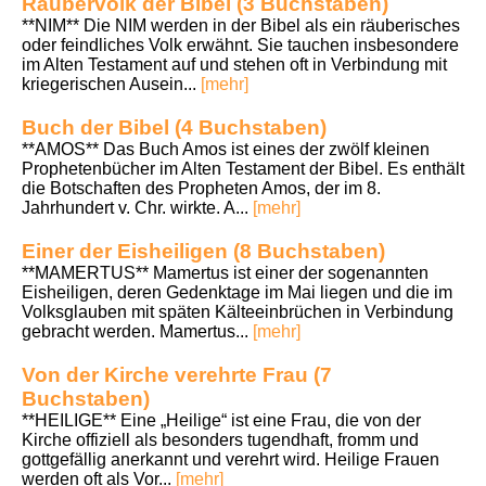
Räubervolk der Bibel (3 Buchstaben)
**NIM** Die NIM werden in der Bibel als ein räuberisches
oder feindliches Volk erwähnt. Sie tauchen insbesondere
im Alten Testament auf und stehen oft in Verbindung mit
kriegerischen Ausein...
[mehr]
Buch der Bibel (4 Buchstaben)
**AMOS** Das Buch Amos ist eines der zwölf kleinen
Prophetenbücher im Alten Testament der Bibel. Es enthält
die Botschaften des Propheten Amos, der im 8.
Jahrhundert v. Chr. wirkte. A...
[mehr]
Einer der Eisheiligen (8 Buchstaben)
**MAMERTUS** Mamertus ist einer der sogenannten
Eisheiligen, deren Gedenktage im Mai liegen und die im
Volksglauben mit späten Kälteeinbrüchen in Verbindung
gebracht werden. Mamertus...
[mehr]
Von der Kirche verehrte Frau (7
Buchstaben)
**HEILIGE** Eine „Heilige“ ist eine Frau, die von der
Kirche offiziell als besonders tugendhaft, fromm und
gottgefällig anerkannt und verehrt wird. Heilige Frauen
werden oft als Vor...
[mehr]