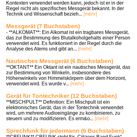
Kontexten verwendet werden kann, jedoch ist er in der
Regel nicht als spezifisches Messgerät bekannt. In der
Technik und Wissenschaft bezieh...
[mehr]
Messgerät (7 Buchstaben)
- **ALKOMAT**: Ein Alkomat ist ein tragbares Messgerät,
das zur Bestimmung des Blutalkoholgehalts einer Person
verwendet wird. Es funktioniert in der Regel durch die
Analyse des Atems und gibt an...
[mehr]
Nautisches Messgerät (6 Buchstaben)
**OKTANT** Ein Oktant ist ein nautisches Messgerät, das
zur Bestimmung von Winkeln, insbesondere des
Höhenwinkels von Himmelskörpern über dem Horizont,
verwendet wird. Es wurde v...
[mehr]
Gerät für Tontechniker (12 Buchstaben)
**MISCHPULT** Definition: Ein Mischpult ist ein
elektronisches Gerät, das in der Tontechnik verwendet
wird, um mehrere Audioeingänge zu kombinieren, zu
steuern und zu modifizieren. Es erm&o...
[mehr]
Sprechfunk für jedermann (6 Buchstaben)
**CBFUNK** CBFUNK steht für „Citizens Band Funk“