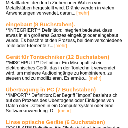
Metallfaden, der durch Ziehen oder Walzen von
Metallstäben hergestellt wird. Drähte werden in vielen
Anwendungen verwendet, darun...
[mehr]
eingebaut (8 Buchstaben).
**INTEGRIERT** Definition: Integriert bedeutet, dass
etwas in ein größeres Ganzes eingefügt oder eingebaut
wurde. Es beschreibt den Prozess, bei dem verschiedene
Teile oder Elemente z...
[mehr]
Gerät für Tontechniker (12 Buchstaben)
**MISCHPULT** Definition: Ein Mischpult ist ein
elektronisches Gerät, das in der Tontechnik verwendet
wird, um mehrere Audioeingänge zu kombinieren, zu
steuern und zu modifizieren. Es erm&o...
[mehr]
Übertragung in PC (7 Buchstaben)
**IMPORT** Definition: Der Begriff "Import" bezieht sich
auf den Prozess des Übertragens oder Einfügens von
Daten oder Dateien in ein Computersystem oder eine
Softwareanwendung. D...
[mehr]
Linse optische Geräte (6 Buchstaben)
**OKULAR** Definition: Ein Okular ist die Linse oder das