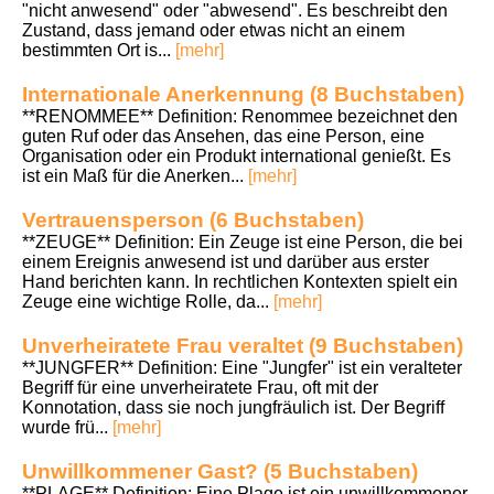
"nicht anwesend" oder "abwesend". Es beschreibt den
Zustand, dass jemand oder etwas nicht an einem
bestimmten Ort is...
[mehr]
Internationale Anerkennung (8 Buchstaben)
**RENOMMEE** Definition: Renommee bezeichnet den
guten Ruf oder das Ansehen, das eine Person, eine
Organisation oder ein Produkt international genießt. Es
ist ein Maß für die Anerken...
[mehr]
Vertrauensperson (6 Buchstaben)
**ZEUGE** Definition: Ein Zeuge ist eine Person, die bei
einem Ereignis anwesend ist und darüber aus erster
Hand berichten kann. In rechtlichen Kontexten spielt ein
Zeuge eine wichtige Rolle, da...
[mehr]
Unverheiratete Frau veraltet (9 Buchstaben)
**JUNGFER** Definition: Eine "Jungfer" ist ein veralteter
Begriff für eine unverheiratete Frau, oft mit der
Konnotation, dass sie noch jungfräulich ist. Der Begriff
wurde frü...
[mehr]
Unwillkommener Gast? (5 Buchstaben)
**PLAGE** Definition: Eine Plage ist ein unwillkommener