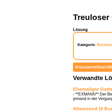
Treuloser
Lösung
Kategorie:
Beziehu
Kreuzworträtsel Hil
Verwandte L
Ehemaliger Gatt
- **EXMANN** Der Beg
jemand in der Vergang
Abwesend (4 Bu