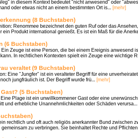
"Weg" in diesem Kontext bedeutet "nicht anwesend" oder "abwes
and oder etwas nicht an einem bestimmten Ort is...
[mehr]
Anerkennung (8 Buchstaben)
tion: Renommee bezeichnet den guten Ruf oder das Ansehen, 
 ein Produkt international genießt. Es ist ein Maß für die Anerk
n (6 Buchstaben)
 Ein Zeuge ist eine Person, die bei einem Ereignis anwesend i
kann. In rechtlichen Kontexten spielt ein Zeuge eine wichtige Ro
rau veraltet (9 Buchstaben)
: Eine "Jungfer" ist ein veralteter Begriff für eine unverheiratete
noch jungfräulich ist. Der Begriff wurde frü...
[mehr]
Gast? (5 Buchstaben)
 Eine Plage ist ein unwillkommener Gast oder eine unerwünsch
ftritt und erhebliche Unannehmlichkeiten oder Schäden verursa..
Buchstaben)
ein rechtlich und oft auch religiös anerkannter Bund zwischen z
en gemeinsam zu verbringen. Sie beinhaltet Rechte und Pflichten