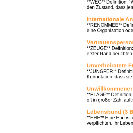
**WEG** Definition: 
den Zustand, dass jem
Internationale 
**RENOMMEE** Defini
eine Organisation oder
Vertrauensperso
**ZEUGE** Definition:
erster Hand berichten 
Unverheiratete F
**JUNGFER** Definition
Konnotation, dass sie 
Unwillkommener 
**PLAGE** Definition:
oft in großer Zahl au
Lebensbund (3 
**EHE** Eine Ehe ist 
verpflichten, ihr Leb