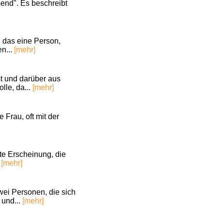
end". Es beschreibt
das eine Person,
en...
[mehr]
st und darüber aus
lle, da...
[mehr]
 Frau, oft mit der
te Erscheinung, die
.
[mehr]
wei Personen, die sich
 und...
[mehr]